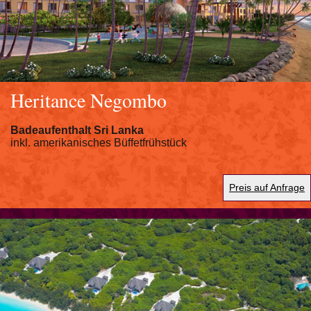
Heritance Negombo
Badeaufenthalt Sri Lanka
inkl. amerikanisches Büffetfrühstück
Preis auf Anfrage