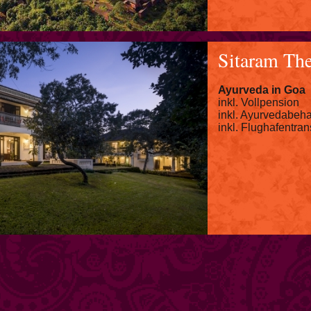
Sitaram The
Ayurveda in Goa
inkl. Vollpension
inkl. Ayurvedabeh
inkl. Flughafentran