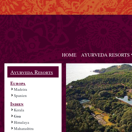
HOME
AYURVEDA RESORTS
Ayurveda Resorts
Europa
Madeira
Spanien
Indien
Kerala
Goa
Himalaya
Maharashtra