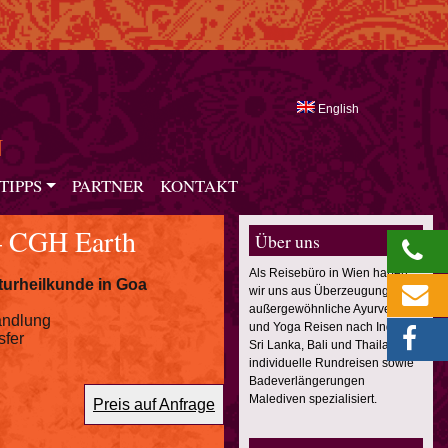
English
N
TIPPS
PARTNER
KONTAKT
– CGH Earth
Über uns
Als Reisebüro in Wien haben
urheilkunde in Goa
wir uns aus Überzeugung auf
außergewöhnliche Ayurveda
andlung
und Yoga Reisen nach Indien,
sfer
Sri Lanka, Bali und Thailand,
individuelle Rundreisen sowie
Badeverlängerungen
Malediven spezialisiert.
Preis auf Anfrage