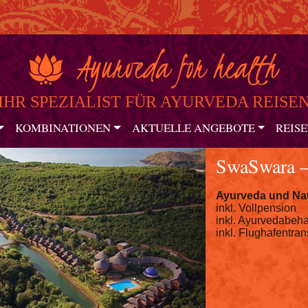
IHR SPEZIALIST FÜR AYURVEDA REISE
KOMBINATIONEN
AKTUELLE ANGEBOTE
REISE
SwaSwara 
Ayurveda und Nat
inkl. Vollpension
inkl. Ayurvedabeh
inkl. Flughafentran