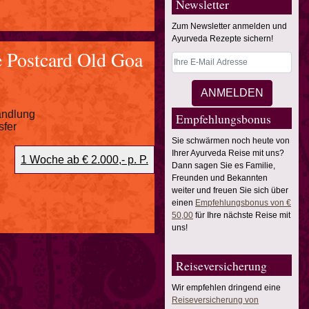
Newsletter
Zum Newsletter anmelden und
Ayurveda Rezepte sichern!
 Postcard Old Goa
andlung
Empfehlungsbonus
sfer
Sie schwärmen noch heute von
Ihrer Ayurveda Reise mit uns?
1 Woche ab € 2.000,- p. P.
Dann sagen Sie es Familie,
Freunden und Bekannten
weiter und freuen Sie sich über
einen
Empfehlungsbonus von €
50,00
für Ihre nächste Reise mit
uns!
Reiseversicherung
Wir empfehlen dringend eine
Reiseversicherung von