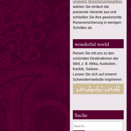
unserem Versicherungspartner
,
wählen Sie einfach die
passende Variante aus und
schließen Sie Ihre gewünschte
Reiseversicherung in wenigen
Schritten ab.
wonderful world
Reisen Sie mit uns zu den
schönsten Destinationen der
Welt, z. B. Afrika, Australien,
Karibik, Südsee…
Lassen Sie sich auf unserer
Schwesternwebsite inspirieren:
Suche