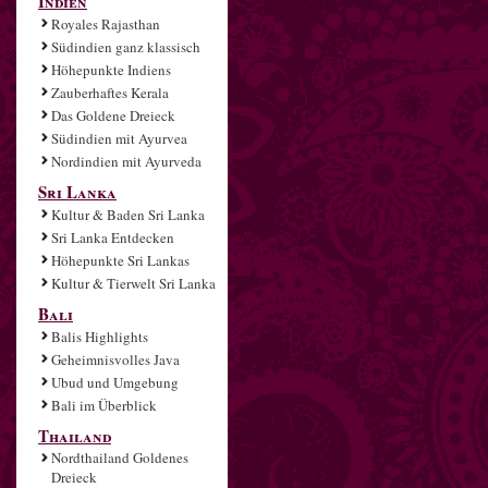
Indien
Royales Rajasthan
Südindien ganz klassisch
Höhepunkte Indiens
Zauberhaftes Kerala
Das Goldene Dreieck
Südindien mit Ayurvea
Nordindien mit Ayurveda
Sri Lanka
Kultur & Baden Sri Lanka
Sri Lanka Entdecken
Höhepunkte Sri Lankas
Kultur & Tierwelt Sri Lanka
Bali
Balis Highlights
Geheimnisvolles Java
Ubud und Umgebung
Bali im Überblick
Thailand
Nordthailand Goldenes
Dreieck