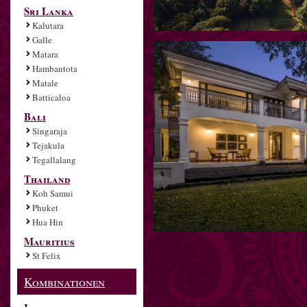
Sri Lanka
Kalutara
Galle
Matara
Hambantota
Matale
Batticaloa
Bali
Singaraja
Tejakula
Tegallalang
Thailand
Koh Samui
Phuket
Hua Hin
Mauritius
St Felix
Kombinationen