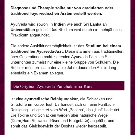
Diagnose und Therapie sollte nur von graduierten oder
traditionell-ayurvedischen Ärzten erstellt werden.
Ayurveda wird sowohl in
Indien
wie auch
Sri Lanka
an
Universitäten
gelehrt. Das Studium wird durch ein mehrjähriges
Praktikum abgerundet.
Die andere Ausbildungsmöglichkeit ist das
Studium bei einem
traditionellen Ayurveda-Arzt.
Diese stammen aus traditionellen,
über Generationen praktizierenden Ayurveda-Familien.Sie
unterrichten zumeist nur eine kleine Gruppe von Schülern. Die
Schüler müssen -nach der viele Jahre dauernden Ausbildung -
ebenfalls ein Examen ablegen.
Die Original Ayurveda-Panchakarma-Kur:
ist eine
ayurvedische Reinigungskur
, die Schlacken und
Giftstoffe im Körper löst. Es handelt sich um eine Fünffach-
Reinigung – abgeleitet vom Wort „Pancha“, das „fünf“ bedeutet .
Die Toxine und Schlacken werden über natürliche Wege
(Darm,Harn,Schweissdrüsen und Blutgefäße) abgeführt und
somit das Gleichgewicht der Doshas wieder hergestellt.