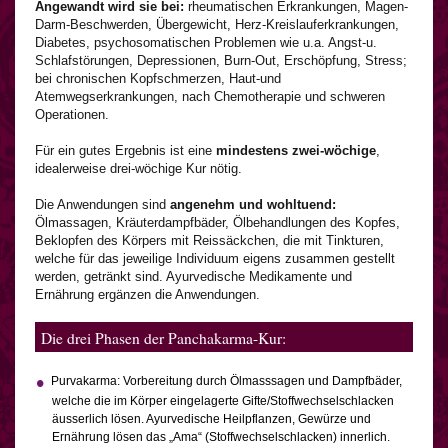
Angewandt wird sie bei:
rheumatischen Erkrankungen, Magen-
Darm-Beschwerden, Übergewicht, Herz-Kreislauferkrankungen,
Diabetes, psychosomatischen Problemen wie u.a. Angst-u.
Schlafstörungen, Depressionen, Burn-Out, Erschöpfung, Stress;
bei chronischen Kopfschmerzen, Haut-und
Atemwegserkrankungen, nach Chemotherapie und schweren
Operationen.
Für ein gutes Ergebnis ist eine
mindestens zwei-wöchige
,
idealerweise drei-wöchige Kur nötig.
Die Anwendungen sind
angenehm und wohltuend:
Ölmassagen, Kräuterdampfbäder, Ölbehandlungen des Kopfes,
Beklopfen des Körpers mit Reissäckchen, die mit Tinkturen,
welche für das jeweilige Individuum eigens zusammen gestellt
werden, getränkt sind. Ayurvedische Medikamente und
Ernährung ergänzen die Anwendungen.
Die drei Phasen der Panchakarma-Kur:
Purvakarma: Vorbereitung durch Ölmasssagen und Dampfbäder,
welche die im Körper eingelagerte Gifte/Stoffwechselschlacken
äusserlich lösen. Ayurvedische Heilpflanzen, Gewürze und
Ernährung lösen das „Ama“ (Stoffwechselschlacken) innerlich.