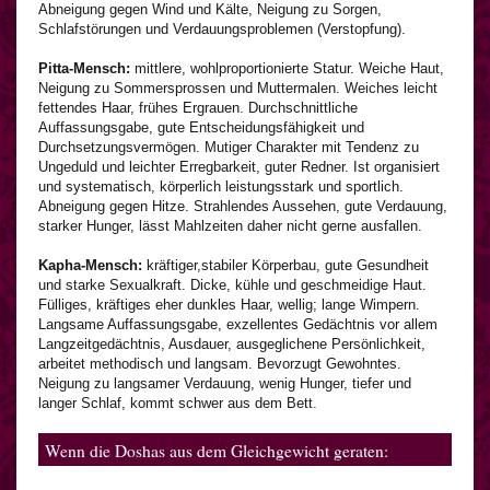
Abneigung gegen Wind und Kälte, Neigung zu Sorgen,
Schlafstörungen und Verdauungsproblemen (Verstopfung).
Pitta-Mensch:
mittlere, wohlproportionierte Statur. Weiche Haut,
Neigung zu Sommersprossen und Muttermalen. Weiches leicht
fettendes Haar, frühes Ergrauen. Durchschnittliche
Auffassungsgabe, gute Entscheidungsfähigkeit und
Durchsetzungsvermögen. Mutiger Charakter mit Tendenz zu
Ungeduld und leichter Erregbarkeit, guter Redner. Ist organisiert
und systematisch, körperlich leistungsstark und sportlich.
Abneigung gegen Hitze. Strahlendes Aussehen, gute Verdauung,
starker Hunger, lässt Mahlzeiten daher nicht gerne ausfallen.
Kapha-Mensch:
kräftiger,stabiler Körperbau, gute Gesundheit
und starke Sexualkraft. Dicke, kühle und geschmeidige Haut.
Fülliges, kräftiges eher dunkles Haar, wellig; lange Wimpern.
Langsame Auffassungsgabe, exzellentes Gedächtnis vor allem
Langzeitgedächtnis, Ausdauer, ausgeglichene Persönlichkeit,
arbeitet methodisch und langsam. Bevorzugt Gewohntes.
Neigung zu langsamer Verdauung, wenig Hunger, tiefer und
langer Schlaf, kommt schwer aus dem Bett.
Wenn die Doshas aus dem Gleichgewicht geraten: