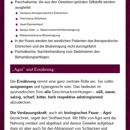
Panchakarma: die aus den Geweben gelösten Giftstoffe werden
ausgleitet
Vamana-therapeutisches Erbrechen
Virechana-Abführen
Vasti-Darmeinlauf
Nasya-Stirn- u. Nasennebenhöhlenreinigung
Raktamokshana-Blutreinigung
In der Praxis werden bei westlichen Patienten das therapeutische
Erbrechen und die Blutreinigung nicht durchgeführt.
Pashatkarma: Nachbehandlung zum Stabilisieren des
Behandlungserfolges
„Agni” und Ernährung:
Die
Ernährung
nimmt eine ganz zentrale Rolle ein. Sie sollte
ausgewogen
und typengerecht sein. Das bedeutet im
ayurvedischen Sinn
alle
Geschmacksrichtungen –
süß, sauer,
salzig, scharf, bitter, herb respektive adstringierend
abzudecken.
Die Verdauungskraft
, auch als
biologisches Feuer
–
Agni
bezeichnet, regelt den Stoffwechsel. Mit Hilfe von Agni wird die
Nahrung verdaut und abgebaut und daraus Gewebe aufgebaut.
Agni ist aber auch für den Abtransport von Schlacken und