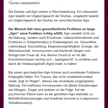
Toxinen verantwortlich.
Die Doshas und Agni stehen in Wechselwirkung. Ein reduziertes
Agni bewirkt ein Ungleichgewicht der Doshas, umgekehrt bewirkt
ein Ungleichgewicht der Doshas ein verschlechtertes Agni.
Der Mensch lebt ohne gesundheitliche Probleme so lange
„Agni“ seine Funktion richtig erfüllt.
Agni wandelt nicht nur
die Nahrung, sondern auch Emotionen, Lebensinformationen und
Eindrücke (= Körperfremdes) in Körpereigenes um. Gesundheit,
Lebensdauer, Ausstrahlung, Begeisterungsfähigkeit, Energie, der
Wärmehaushalt, Immunsystem und Atemkraft hängen vom
biologischen Feuer ab. Aus diesem Grund ist es für alle
Konstitutionstypen wichtig sich „ typengerecht“ zu ernähren und
damit die Verdauungskraft (Agni) intakt zu halten.
Bei einem geschwächten Agni können auch emotionale Probleme
Körpergifte bilden. Ein Trauma, das nicht verarbeitet/verdaut
wurde „liegt im Magen“, ebenso wie unverdaute (ungeeignete)
Nahrung. Ein kraftloses Immunsystem mit allerlei Erkrankungen
wie Allergien, Grippe und anderen ist die Folge. Auf der
psychischen Ebene kann es bei gestörtem Agni ebenfalls zu
Befindlichkeitsstörungen und Krankheit kommen (z.b.depressive
Verhaltensweise).