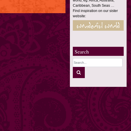
world, eg. Africa, Australia,
Caribbean, South Seas …
Find inspiration on our sister
website:
Search