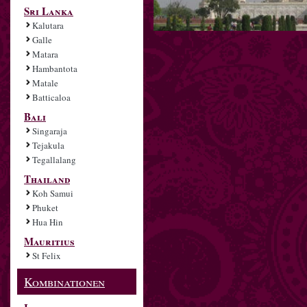
Sri Lanka
Kalutara
Galle
Matara
Hambantota
Matale
Batticaloa
Bali
Singaraja
Tejakula
Tegallalang
Thailand
Koh Samui
Phuket
Hua Hin
Mauritius
St Felix
Kombinationen