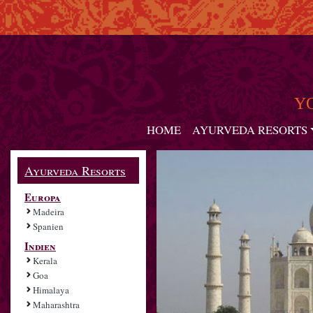
Y
HOME
AYURVEDA RESORTS
Ayurveda Resorts
Europa
Madeira
Spanien
Indien
Kerala
Goa
Himalaya
Maharashtra