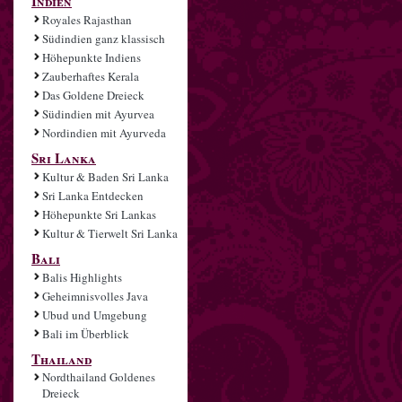
Indien
Royales Rajasthan
Südindien ganz klassisch
Höhepunkte Indiens
Zauberhaftes Kerala
Das Goldene Dreieck
Südindien mit Ayurvea
Nordindien mit Ayurveda
Sri Lanka
Kultur & Baden Sri Lanka
Sri Lanka Entdecken
Höhepunkte Sri Lankas
Kultur & Tierwelt Sri Lanka
Bali
Balis Highlights
Geheimnisvolles Java
Ubud und Umgebung
Bali im Überblick
Thailand
Nordthailand Goldenes
Dreieck