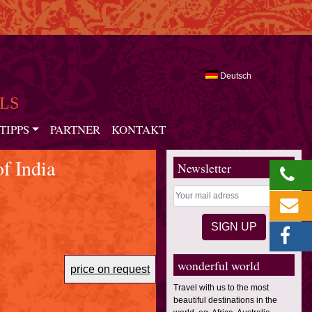
Deutsch
LS
TIPPS
PARTNER
KONTAKT
of India
Newsletter
wonderful world
price on request
Travel with us to the most
beautiful destinations in the